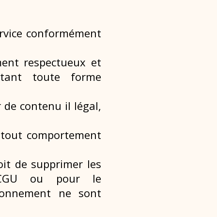
ervice
conformément
ment respectueux
et
vitant toute forme
er de contenu
il légal,
 tout
comportement
roit de supprimer
les
 CGU ou pour le
abonnement ne sont