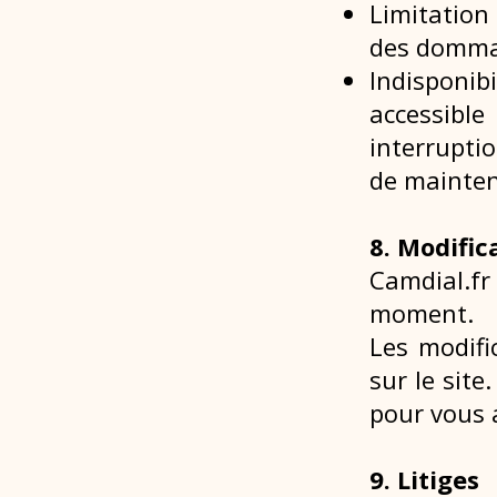
Limitation
des dommag
Indisponib
accessible
interrupti
de mainte
8. Modific
Camdial.f
moment.
Les modifi
sur le site
pour vous a
9. Litiges