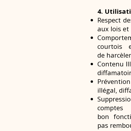
4. Utilisa
Respect de
aux lois et
Comportem
courtois 
de
harcèle
Contenu Il
diffamatoir
Prévention
illégal, di
Suppressio
comptes 
bon
fonc
pas
rembou