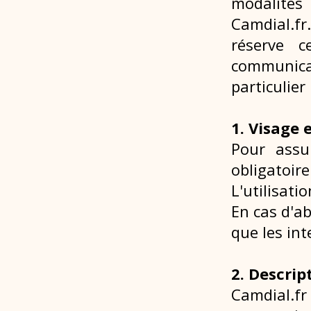
modalités 
Camdial.fr
réserve c
communica
particulie
1. Visage 
Pour assu
obligatoi
L'utilisati
En cas d'ab
que les in
2. Descrip
Camdial.f