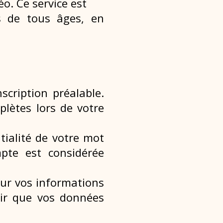
o. Ce service est
s de tous âges, en
inscription
préalable.
mplètes
lors de votre
tialité de votre
mot
ompte est
considérée
our vos
informations
ir que
vos données