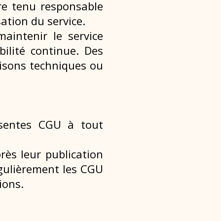
tre tenu
responsable
isation du service.
 maintenir le
service
ilité
continue. Des
isons techniques ou
résentes CGU à tout
ès leur publication
régulièrement les CGU
ions.