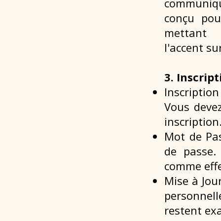
communique
conçu pou
mettant
l'accent su
3. Inscrip
Inscription
Vous devez
inscription
Mot de Pas
de passe.
comme effe
Mise à Jou
personnell
restent exa